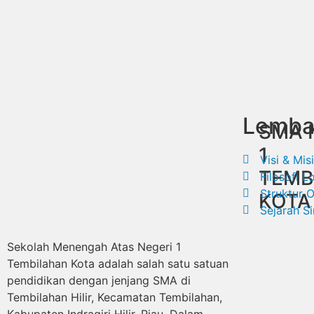
Lemba
SMA 
1
Visi & Misi
TEMB
Filosofi L
Struktur O
KOTA
Sejarah S
Sekolah Menengah Atas Negeri 1
Tembilahan Kota adalah salah satu satuan
pendidikan dengan jenjang SMA di
Tembilahan Hilir, Kecamatan Tembilahan,