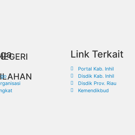
ga
Link Terkait
NEGERI
Portal Kab. Inhil
ILAHAN
ogo
Disdik Kab. Inhil
rganisasi
Disdik Prov. Riau
ingkat
Kemendikbud