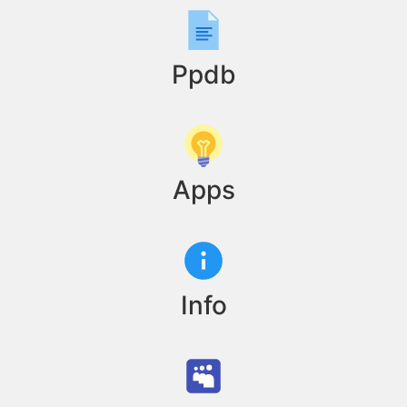
Ppdb
Apps
Info