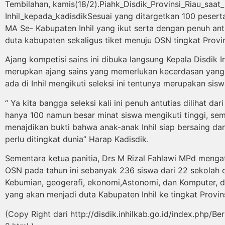
Tembilahan, kamis(18/2).Piahk_Disdik_Provinsi_Riau_s
Inhil_kepada_kadisdikSesuai yang ditargetkan 100 peser
MA Se- Kabupaten Inhil yang ikut serta dengan penuh an
duta kabupaten sekaligus tiket menuju OSN tingkat Provin
Ajang kompetisi sains ini dibuka langsung Kepala Disdik I
merupkan ajang sains yang memerlukan kecerdasan yang 
ada di Inhil mengikuti seleksi ini tentunya merupakan sisw
“ Ya kita bangga seleksi kali ini penuh antutias dilihat 
hanya 100 namun besar minat siswa mengikuti tinggi, sem
menajdikan bukti bahwa anak-anak Inhil siap bersaing dan 
perlu ditingkat dunia” Harap Kadisdik.
Sementara ketua panitia, Drs M Rizal Fahlawi MPd menga
OSN pada tahun ini sebanyak 236 siswa dari 22 sekolah de
Kebumian, geogerafi, ekonomi,Astonomi, dan Komputer, dima
yang akan menjadi duta Kabupaten Inhil ke tingkat Provins
(Copy Right dari http://disdik.inhilkab.go.id/index.php/B