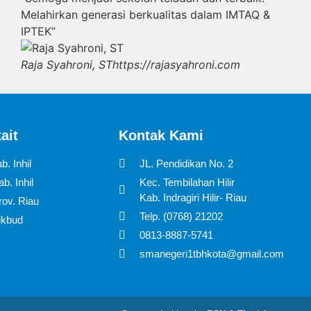
Melahirkan generasi berkualitas dalam IMTAQ &
IPTEK”
Raja Syahroni, ST
https://rajasyahroni.com
ait
Kontak Kami
b. Inhil
JL. Pendidikan No. 2
b. Inhil
Kec. Tembilahan Hilir
Kab. Indragiri Hilir- Riau
rov. Riau
Telp. (0768) 21202
ikbud
0813-8887-5741
smanegeri1tbhkota@gmail.com