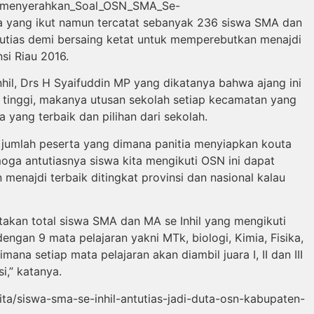
aat_menyerahkan_Soal_OSN_SMA_Se-
ta yang ikut namun tercatat sebanyak 236 siswa SMA dan
tutias demi bersaing ketat untuk memperebutkan menajdi
si Riau 2016.
nhil, Drs H Syaifuddin MP yang dikatanya bahwa ajang ini
tinggi, makanya utusan sekolah setiap kecamatan yang
a yang terbaik dan pilihan dari sekolah.
dari jumlah peserta yang dimana panitia menyiapkan kouta
oga antutiasnya siswa kita mengikuti OSN ini dapat
menajdi terbaik ditingkat provinsi dan nasional kalau
takan total siswa SMA dan MA se Inhil yang mengikuti
ngan 9 mata pelajaran yakni MTk, biologi, Kimia, Fisika,
na setiap mata pelajaran akan diambil juara I, II dan III
i,” katanya.
erita/siswa-sma-se-inhil-antutias-jadi-duta-osn-kabupaten-