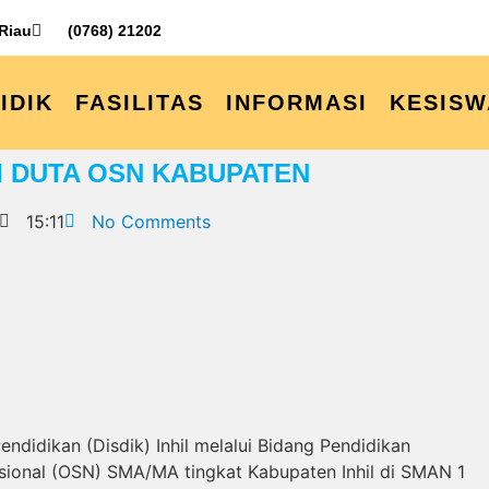
 Riau
(0768) 21202
IDIK
FASILITAS
INFORMASI
KESISW
DI DUTA OSN KABUPATEN
15:11
No Comments
didikan (Disdik) Inhil melalui Bidang Pendidikan
sional (OSN) SMA/MA tingkat Kabupaten Inhil di SMAN 1