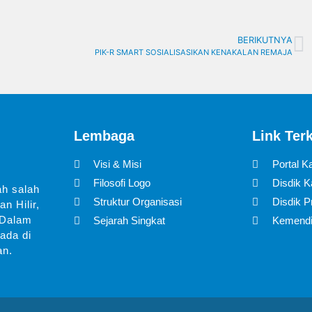
BERIKUTNYA
PIK-R SMART SOSIALISASIKAN KENAKALAN REMAJA
Lembaga
Link Terk
Visi & Misi
Portal Ka
Filosofi Logo
Disdik Ka
ah salah
Struktur Organisasi
Disdik P
n Hilir,
 Dalam
Sejarah Singkat
Kemend
ada di
an.